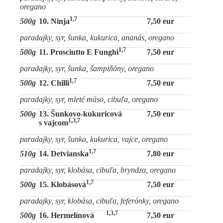
oregano
1,7
500g
10. Ninja
7,50 eur
paradajky, syr, šunka, kukurica, ananás, oregano
1,7
500g
11. Prosciutto E Funghi
7,50 eur
paradajky, syr, šunka, šampiňóny, oregano
1,7
500g
12. Chilli
7,50 eur
paradajky, syr, mleté mäso, cibuľa, oregano
500g
13. Šunkovo-kukuricová
7,50 eur
1,3,7
s vajcom
paradajky, syr, šunka, kukurica, vajce, oregano
1,7
510g
14. Detvianska
7,80 eur
paradajky, syr, klobása, cibuľa, bryndza, oregano
1,7
500g
15. Klobásová
7,50 eur
paradajky, syr, klobása, cibuľa, feferónky, oregano
1,3,7
500g
16. Hermelínová
7,50 eur