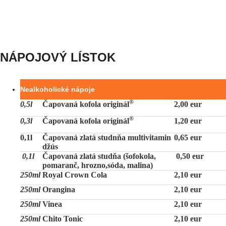
NÁPOJOVÝ LÍSTOK
Nealkoholické nápoje
®
0,5l
Čapovaná kofola originál
2,00 eur
®
0,3l
Čapovaná kofola originál
1,20 eur
0,1l
Čapovaná zlatá studnňa multivitamin
0,65 eur
džús
0,1l
Čapovaná zlatá studňa (šofokola,
0,50 eur
pomaranč, hrozno,sóda, malina)
250ml
Royal Crown Cola
2,10 eur
250ml
Orangina
2,10 eur
250ml
Vinea
2,10 eur
250ml
Chito Tonic
2,10 eur