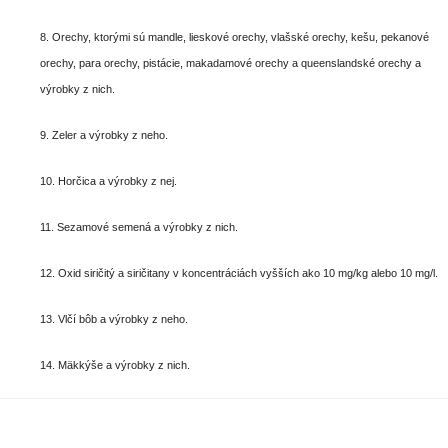
8. Orechy, ktorými sú mandle, lieskové orechy, vlašské orechy, kešu, pekanové
orechy, para orechy, pistácie, makadamové orechy a queenslandské orechy a
výrobky z nich.
9. Zeler a výrobky z neho.
10. Horčica a výrobky z nej.
11. Sezamové semená a výrobky z nich.
12. Oxid siričitý a siričitany v koncentráciách vyšších ako 10 mg/kg alebo 10 mg/l.
13. Vlčí bôb a výrobky z neho.
14. Mäkkýše a výrobky z nich.