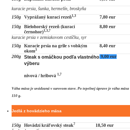
kuracie prsia, šunka, hermelín, broskyňa
1,3
150g
Vyprážaný kurací rezeň
7,80 eur
150g
Bielohorský rezeň (kurací
8,80 eur
1,3,7
černohor)
kuracie prsia v zemiakovom cestíčku, syr
150g
Kuracie prsia na grile s volským
8,40 eur
3
okom
200g
9,00 eur
Steak s omáčkou podľa vlastného
výberu
1,7
nivová / hribová
Váha mäsa je uvádzaná v surovom stave. Po tepelnej úprave je váha mäsa
110 g.
Jedlá z hovädzieho mäsa
7
150g
Hovädzí kráľovský steak
18,50 eur