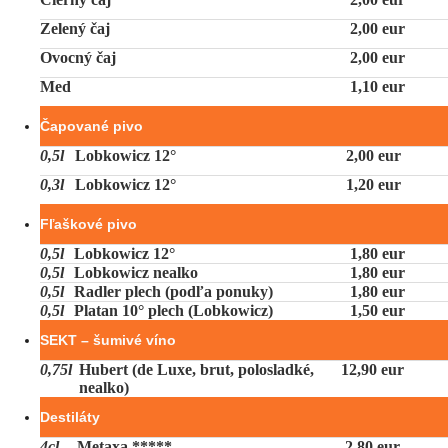
Zelený čaj
2,00 eur
Ovocný čaj
2,00 eur
Med
1,10 eur
Čapované pivo
0,5l
Lobkowicz 12°
2,00 eur
0,3l
Lobkowicz 12°
1,20 eur
Fľaškové pivo
0,5l
Lobkowicz 12°
1,80 eur
0,5l
Lobkowicz nealko
1,80 eur
0,5l
Radler plech (podľa ponuky)
1,80 eur
0,5l
Platan 10° plech (Lobkowicz)
1,50 eur
SEKT – šumivé víno
0,75l
Hubert (de Luxe, brut, polosladké,
12,90 eur
nealko)
Destiláty
4cl
Metaxa *****
2,80 eur