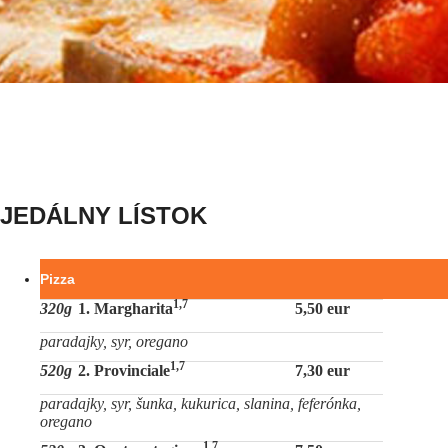
JEDÁLNY LÍSTOK
Pizza
1,7
320g
1. Margharita
5,50 eur
paradajky, syr, oregano
1,7
520g
2. Provinciale
7,30 eur
paradajky, syr, šunka, kukurica, slanina, feferónka,
oregano
1,7