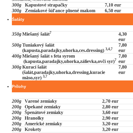
300g
Kapustové strapačky
7,10 eur
300g
Zemiakové šúľance plnené makom
6,50 eur
Šaláty
7
350g
Miešaný šalát
4,30
eur
500g
Tuniakový šalát
7,80
3,4,7
(kapusta,paradajky,uhorka,ces.dressing)
eur
400g
Miešaný šalát s feta syrom
7,80
7
(kapusta,paradajky,uhorka,zálievka,ovčí syr)
eur
300g
Kurací šalát
7,80
(šalát,paradajky,uhorka,dressing,kuracie
eur
3,7
mäso,syr)
Prílohy
200g
Varené zemiaky
2,70 eur
200g
Opekané zemiaky
2,80 eur
200g
Špenátové zemiaky
3,60 eur
200g
Hranolky
2,90 eur
200g
Americké zemiaky
3,20 eur
200g
Krokety
3,20 eur