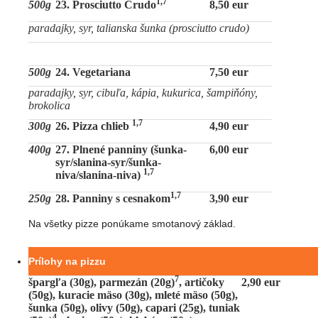
1,7
500g
23. Prosciutto Crudo
8,50 eur
paradajky, syr, talianska šunka (prosciutto crudo)
500g
24. Vegetariana
7,50 eur
paradajky, syr, cibuľa, kápia, kukurica, šampiňóny,
brokolica
1,7
300g
26. Pizza chlieb
4,90 eur
400g
27. Plnené panniny (šunka-
6,00 eur
syr/slanina-syr/šunka-
1,7
niva/slanina-niva)
1,7
250g
28. Panniny s cesnakom
3,90 eur
Na všetky pizze ponúkame smotanový základ.
Prílohy na pizzu
7
špargľa (30g), parmezán (20g)
, artičoky
2,90 eur
(50g), kuracie mäso (30g), mleté mäso (50g),
šunka (50g), olivy (50g), capari (25g), tuniak
4