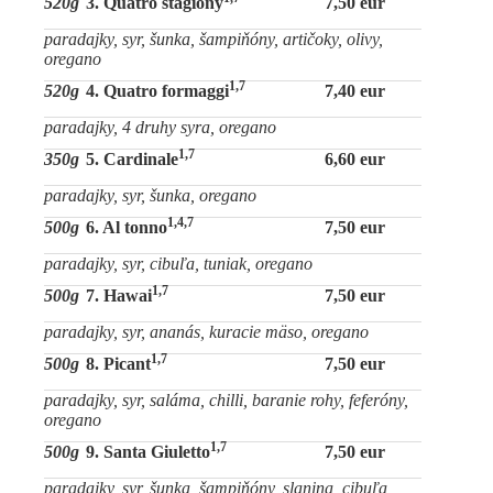
520g
3. Quatro stagiony
7,50 eur
paradajky, syr, šunka, šampiňóny, artičoky, olivy,
oregano
1,7
520g
4. Quatro formaggi
7,40 eur
paradajky, 4 druhy syra, oregano
1,7
350g
5. Cardinale
6,60 eur
paradajky, syr, šunka, oregano
1,4,7
500g
6. Al tonno
7,50 eur
paradajky, syr, cibuľa, tuniak, oregano
1,7
500g
7. Hawai
7,50 eur
paradajky, syr, ananás, kuracie mäso, oregano
1,7
500g
8. Picant
7,50 eur
paradajky, syr, saláma, chilli, baranie rohy, feferóny,
oregano
1,7
500g
9. Santa Giuletto
7,50 eur
paradajky, syr, šunka, šampiňóny, slanina, cibuľa,