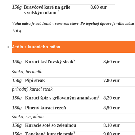
150g
Bravčové karé na grile
8,60 eur
3
s volským okom
Váha mäsa je uvádzaná v surovom stave. Po tepelnej úprave je váha mäsa
110 g.
Jedlá z kuracieho mäsa
7
150g
Kurací kráľovský steak
8,60 eur
šunka, hermelín
150g
Pipi steak
7,80 eur
prírodný kurací steak
7
150g
Kurací špíz s grilovaným ananásom
8,20 eur
150g
Plnený kurací rezeň
8,50 eur
šunka, syr, kápia
150g
Kuracie soté so zeleninou
8,10 eur
7
150g
Zapekané kuracie prsia
9,00 eur