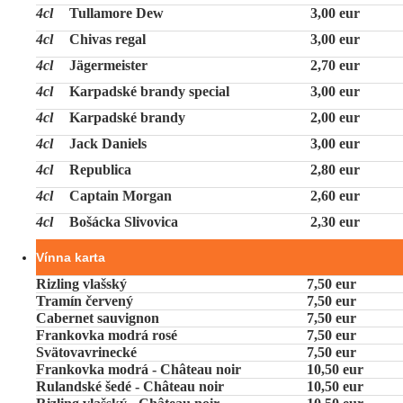
4cl
Tullamore Dew
3,00 eur
4cl
Chivas regal
3,00 eur
4cl
Jägermeister
2,70 eur
4cl
Karpadské brandy special
3,00 eur
4cl
Karpadské brandy
2,00 eur
4cl
Jack Daniels
3,00 eur
4cl
Republica
2,80 eur
4cl
Captain Morgan
2,60 eur
4cl
Bošácka Slivovica
2,30 eur
Vínna karta
Rizling vlašský
7,50 eur
Tramín červený
7,50 eur
Cabernet sauvignon
7,50 eur
Frankovka modrá rosé
7,50 eur
Svätovavrinecké
7,50 eur
Frankovka modrá - Château noir
10,50 eur
Rulandské šedé - Château noir
10,50 eur