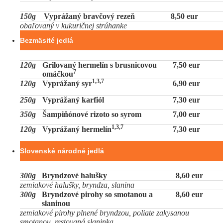
150g
Vyprážaný bravčový rezeň
8,50 eur
obaľovaný v kukuričnej strúhanke
Bezmäsité jedlá
120g
Grilovaný hermelín s brusnicovou
7,50 eur
7
omáčkou
1,3,7
120g
Vyprážaný syr
6,90 eur
250g
Vyprážaný karfiól
7,30 eur
350g
Šampiňónové rizoto so syrom
7,00 eur
1,3,7
120g
Vyprážaný hermelín
7,30 eur
Slovenské národné jedlá
300g
Bryndzové halušky
8,60 eur
zemiakové halušky, bryndza, slanina
300g
Bryndzové pirohy so smotanou a
8,60 eur
slaninou
zemiakové pirohy plnené bryndzou, poliate zakysanou
smotanou, restovaná slaninka