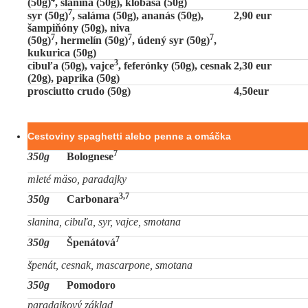
(50g)
, slanina (50g), klobása (50g)
7
syr (50g)
, saláma (50g), ananás (50g),
2,90 eur
šampiňóny (50g), niva
7
7
7
(50g)
, hermelín (50g)
, údený syr (50g)
,
kukurica (50g)
3
cibuľa (50g), vajce
, feferónky (50g), cesnak
2,30 eur
(20g), paprika (50g)
prosciutto crudo (50g)
4,50eur
Cestoviny spaghetti alebo penne a omáčka
7
350g
Bolognese
mleté mäso, paradajky
3,7
350g
Carbonara
slanina, cibuľa, syr, vajce, smotana
7
350g
Špenátová
špenát, cesnak, mascarpone, smotana
350g
Pomodoro
paradajkový základ