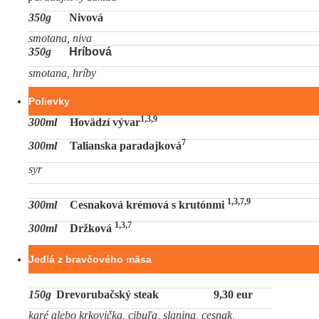
350g
Nivová
smotana, niva
350g
Hríbová
smotana, hríby
Polievky
1,3,9
300ml
Hovädzí vývar
7
300ml
Talianska paradajková
syr
1,3,7,9
300ml
Cesnaková krémová s krutónmi
1,3,7
300ml
Držková
Jedlá z bravčového mäsa
150g
Drevorubačský steak
9,30 eur
karé alebo krkovička, cibuľa, slanina, cesnak,