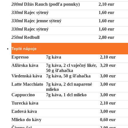
200ml
Džús Rauch (podľa ponuky)
2,10 eur
330ml
Rajec sýtený
1,60 eur
330ml
Rajec jemne sýtený
1,60 eur
330ml
Rajec sýtený
1,60 eur
250ml
Redbull
2,80 eur
Teplé nápoje
Espresso
7g káva
2,10 eur
Alžírska káva
7g káva, 2 cl vaječný likér,
3,20 eur
50 g šľahačka
Viedenská káva
7g káva, 50 g šľahačka
3,00 eur
Latte Macchiato
7g káva, 2 dcl naparené
3,00 eur
mlieko
Cappuccino
7g káva, 1 dcl mlieko
3,00 eur
Turecká káva
2,10 eur
Ľadová káva
3,00 eur
Mlieko do kávy
0,60 eur
Čierny čaj
2,00 eur