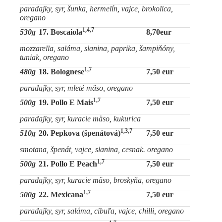
paradajky, syr, šunka, hermelín, vajce, brokolica,
oregano
1,4,7
530g
17. Boscaiola
8,70eur
mozzarella, saláma, slanina, paprika, šampiňóny,
tuniak, oregano
1,7
480g
18. Bolognese
7,50 eur
paradajky, syr, mleté mäso, oregano
1,7
500g
19. Pollo E Mais
7,50 eur
paradajky, syr, kuracie mäso, kukurica
1,3,7
510g
20. Pepkova (špenátová)
7,50 eur
smotana, špenát, vajce, slanina, cesnak. oregano
1,7
500g
21. Pollo E Peach
7,50 eur
paradajky, syr, kuracie mäso, broskyňa, oregano
1,7
500g
22. Mexicana
7,50 eur
paradajky, syr, saláma, cibuľa, vajce, chilli, oregano