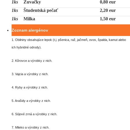
1ks
Žuvačky
0,80 eur
1ks
Študentská pečať
2,20 eur
1ks
Milka
1,50 eur
Zoznam alergénov
1. Obilniny obsahujúce lepok (t.j. pšenica, raž, jačmeň, ovos, špalda, kamut alebo
ich hybridné odrody).
2. Kôrovce a výrobky z nich.
3. Vajcia a výrobky z nich.
4. Ryby a výrobky z nich.
5. Arašidy a výrobky z nich.
6. Sójové zrná a výrobky z nich.
7. Mlieko a výrobky z nich.