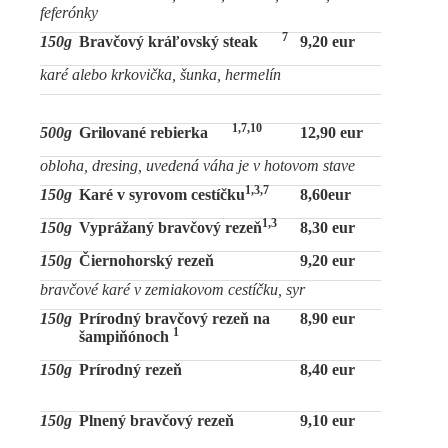
feferónky
7
150g
Bravčový kráľovský steak
9,20 eur
karé alebo krkovička, šunka, hermelín
1,7,10
500g
Grilované rebierka
12,90 eur
obloha, dresing, uvedená váha je v hotovom stave
1,3,7
150g
Karé v syrovom cestíčku
8,60eur
1,3
150g
Vyprážaný bravčový rezeň
8,30 eur
150g
Čiernohorský rezeň
9,20 eur
bravčové karé v zemiakovom cestíčku, syr
150g
Prírodný bravčový rezeň na
8,90 eur
1
šampiňónoch
150g
Prírodný rezeň
8,40 eur
150g
Plnený bravčový rezeň
9,10 eur