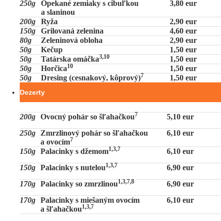
250g
Opekané zemiaky s cibuľkou
3,80 eur
a slaninou
200g
Ryža
2,90 eur
150g
Grilovaná zelenina
4,60 eur
80g
Zeleninová obloha
2,90 eur
50g
Kečup
1,50 eur
3,10
50g
Tatárska omáčka
1,50 eur
10
50g
Horčica
1,50 eur
7
50g
Dresing (cesnakový, kôprový)
1,50 eur
Dezerty
7
200g
Ovocný pohár so šľahačkou
5,10 eur
250g
Zmrzlinový pohár so šľahačkou
6,10 eur
7
a ovocím
1,3,7
150g
Palacinky s džemom
6,10 eur
1,3,7
150g
Palacinky s nutelou
6,90 eur
1,3,7,8
170g
Palacinky so zmrzlinou
6,90 eur
170g
Palacinky s miešaným ovocím
6,10 eur
1,3,7
a šľahačkou