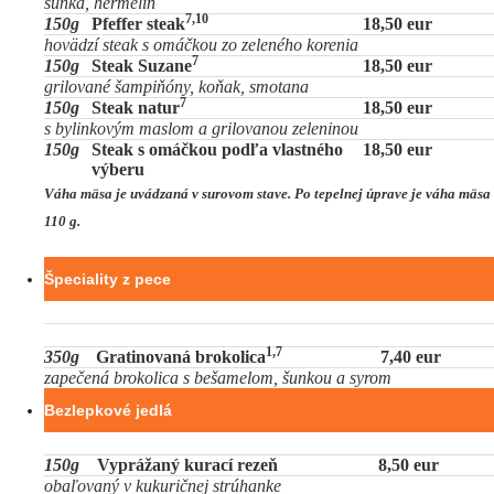
šunka, hermelín
7,10
150g
Pfeffer steak
18,50 eur
hovädzí steak s omáčkou zo zeleného korenia
7
150g
Steak Suzane
18,50 eur
grilované šampiňóny, koňak, smotana
7
150g
Steak natur
18,50 eur
s bylinkovým maslom a grilovanou zeleninou
150g
Steak s omáčkou podľa vlastného
18,50 eur
výberu
Váha mäsa je uvádzaná v surovom stave. Po tepelnej úprave je váha mäsa
110 g.
Špeciality z pece
1,7
350g
Gratinovaná brokolica
7,40 eur
zapečená brokolica s bešamelom, šunkou a syrom
Bezlepkové jedlá
150g
Vyprážaný kurací rezeň
8,50 eur
obaľovaný v kukuričnej strúhanke